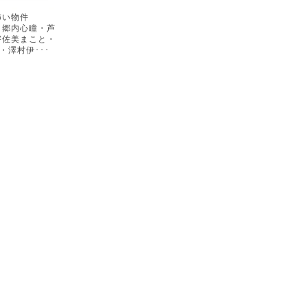
怖い物件
・郷内心瞳・芦
宇佐美まこと・
・澤村伊･･･