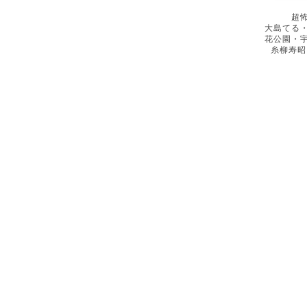
超
大島てる
花公園・
糸柳寿昭