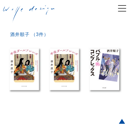
togg
navi
酒井順子 （3件）
Post navigation