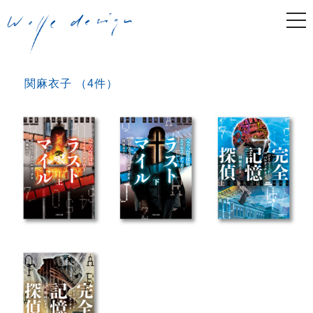
togg
navi
関麻衣子 （4件）
Post navigation