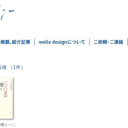
髙山辰雄 （1件）
Post navigation
が聞く一〇