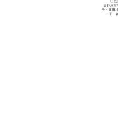
〇歳
日野原重
子・篠田
一子・後