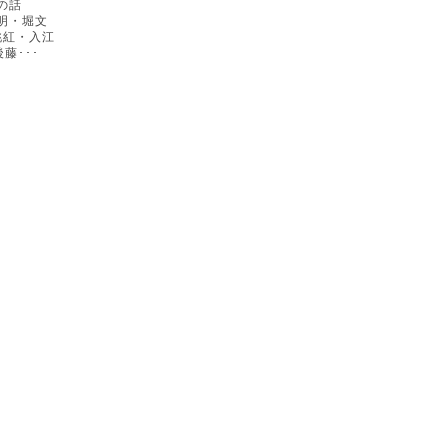
の話
明・堀文
桃紅・入江
藤･･･