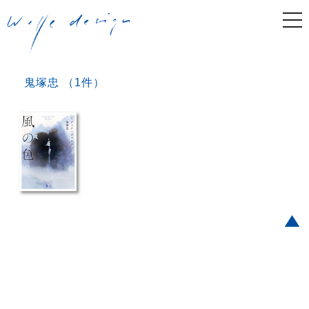
togg
navi
鬼塚忠 （1件）
Post navigation