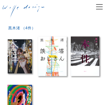
togg
navi
黒木渚 （4件）
Post navigation