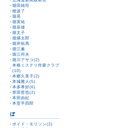
北海道新聞取材班
堀田純司
穂波了
堀晃
堀英祐
堀辰雄
堀文子
堀燐太郎
堀井拓馬
堀江薫
堀江邦夫
堀川アサコ(2)
本格ミステリ作家クラブ
(10)
本郷久美子(2)
本城雅人(5)
本多孝好(6)
誉田哲也(2)
本田由紀
本堂平四郎
ぼ
ボイド・モリソン(2)