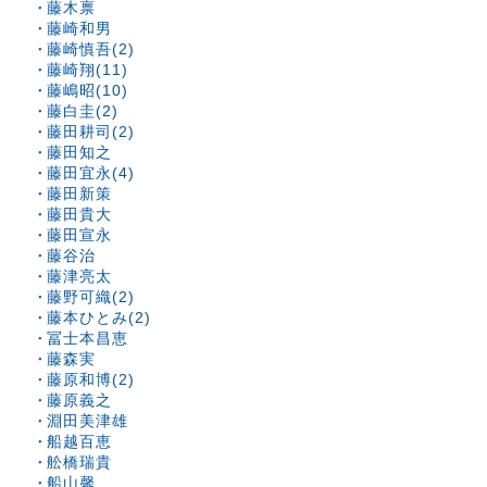
藤木禀
藤崎和男
藤崎慎吾(2)
藤崎翔(11)
藤嶋昭(10)
藤白圭(2)
藤田耕司(2)
藤田知之
藤田宜永(4)
藤田新策
藤田貴大
藤田宣永
藤谷治
藤津亮太
藤野可織(2)
藤本ひとみ(2)
冨士本昌恵
藤森実
藤原和博(2)
藤原義之
淵田美津雄
船越百恵
舩橋瑞貴
船山馨