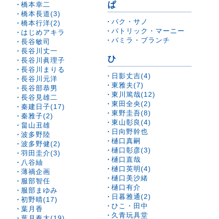
ぱ
橋本幸二
橋本長道(3)
パク・サノ
橋本行洋(2)
パトリック・マーニー
はじめアキラ
パミラ・ブランチ
長谷敏司
長谷川丈一
ひ
長谷川眞理子
長谷川まりる
日影丈吉(4)
長谷川元洋
東雅夫(7)
長谷部恭男
東川篤哉(12)
長谷見雄二
東田全央(2)
秦建日子(17)
東野圭吾(8)
秦雅子(2)
東山彰良(4)
畠山丑雄
日向野幹也
波多野陸
樋口真嗣
波多野健(2)
樋口彰彦(3)
羽田圭介(3)
樋口直哉
八谷紬
樋口英明(4)
薄禍企画
樋口美沙緒
服部智任
樋口有介
服部まゆみ
日暮雅通(2)
初野晴(17)
ひこ・田中
葉月香
久青玩具堂
葉月奏太(19)