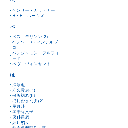
へ
ヘンリー・カットナー
H・H・ホームズ
べ
ベス・モリソン(2)
ベノワ・B・マンデルブ
ロ
ベンジャミン・フルフォ
ード
ベヴ・ヴィンセント
ほ
法条遥
方丈貴恵(3)
保坂祐希(8)
ほしおさなえ(2)
星月渉
星来香文子
保科昌彦
細川貂々