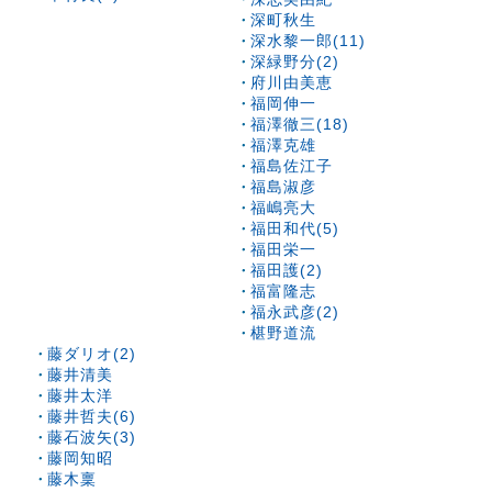
深町秋生
深水黎一郎(11)
深緑野分(2)
府川由美恵
福岡伸一
福澤徹三(18)
福澤克雄
福島佐江子
福島淑彦
福嶋亮大
福田和代(5)
福田栄一
福田護(2)
福富隆志
福永武彦(2)
椹野道流
藤ダリオ(2)
藤井清美
藤井太洋
藤井哲夫(6)
藤石波矢(3)
藤岡知昭
藤木稟