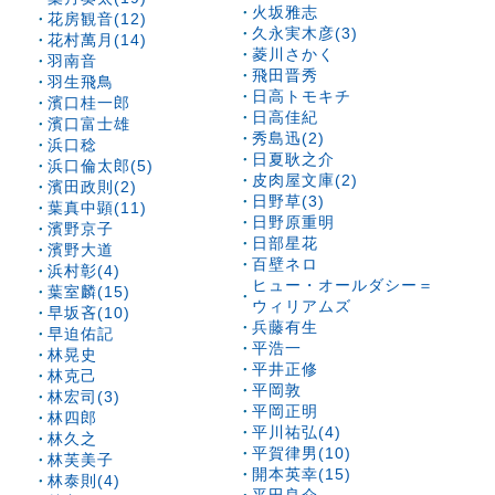
火坂雅志
花房観音(12)
久永実木彦(3)
花村萬月(14)
菱川さかく
羽南音
飛田晋秀
羽生飛鳥
日高トモキチ
濱口桂一郎
日高佳紀
濱口富士雄
秀島迅(2)
浜口稔
日夏耿之介
浜口倫太郎(5)
皮肉屋文庫(2)
濱田政則(2)
日野草(3)
葉真中顕(11)
日野原重明
濱野京子
日部星花
濱野大道
百壁ネロ
浜村彰(4)
ヒュー・オールダシー＝
葉室麟(15)
ウィリアムズ
早坂吝(10)
兵藤有生
早迫佑記
平浩一
林晃史
平井正修
林克己
平岡敦
林宏司(3)
平岡正明
林四郎
平川祐弘(4)
林久之
平賀律男(10)
林芙美子
開本英幸(15)
林泰則(4)