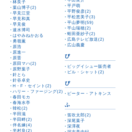
平田良介
林良子
平戸萌
葉山博子(2)
平野俊彦(2)
早見江堂
平松恵美子(3)
早見和真
平山夢明(59)
早見俊
平山瑞穂(2)
速水博司
蛭田亜紗子(2)
はやみねかおる
広島テレビ放送(2)
勇嶺薫
広山義慶
原浩
原進一
び
原晋
原田マハ(2)
ビッグイシュー販売者
原野葉子
ビル・シャット(2)
針とら
針谷卓史
ぴ
H・F・セイント(2)
ハリー・ファージング(2)
ピーター・アトキンス
春田モカ
春海水亭
ふ
韓松(2)
半田滋
笛吹太郎(2)
半田畔(2)
深尾葉子
伴名練(4)
深澤夜
半村良(2)
深志美由紀