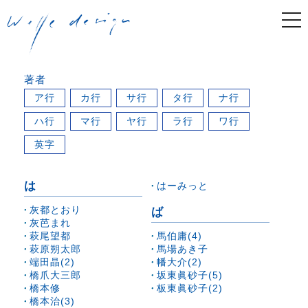
togg
navi
著者
ア行
カ行
サ行
タ行
ナ行
ハ行
マ行
ヤ行
ラ行
ワ行
英字
は
はーみっと
灰都とおり
ば
灰芭まれ
萩尾望都
馬伯庸(4)
萩原朔太郎
馬場あき子
端田晶(2)
幡大介(2)
橋爪大三郎
坂東眞砂子(5)
橋本修
板東眞砂子(2)
橋本治(3)