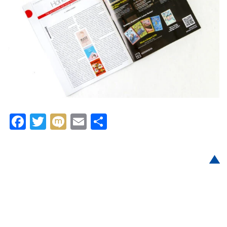
F
T
M
E
共
a
wi
ix
m
有
c
tt
i
ai
e
er
l
b
o
o