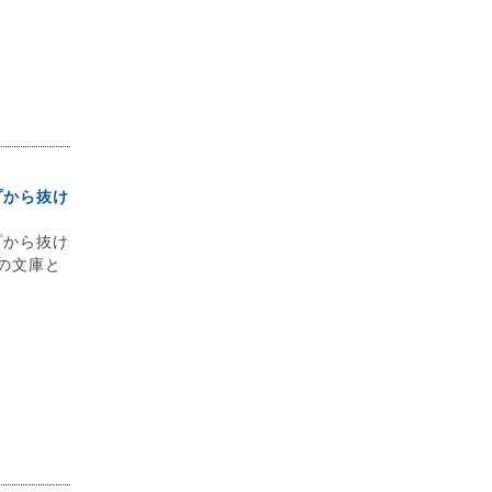
プから抜け
プから抜け
紙の文庫と