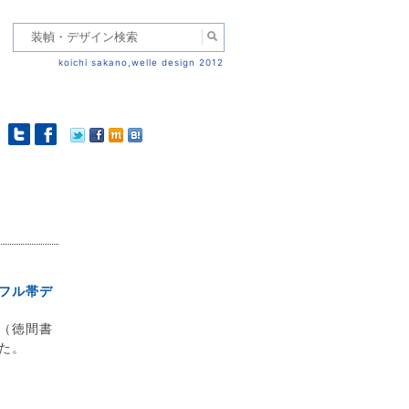
koichi sakano,welle design 2012
フル帯デ
（徳間書
た。