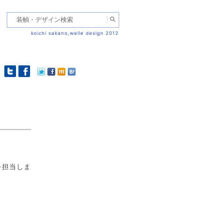
koichi sakano,welle design 2012
を担当しま