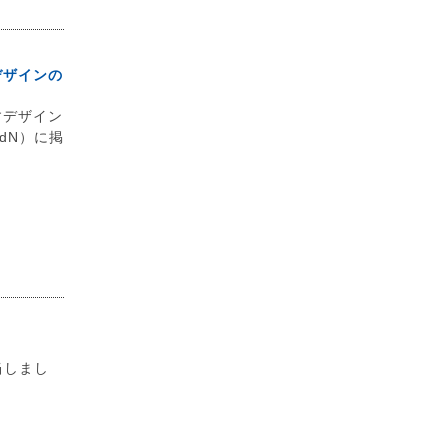
デザインの
すデザイン
dN）に掲
当しまし