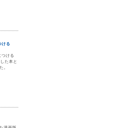
つける
につける
当した本と
た。
た漫画版