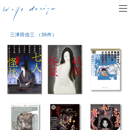
togg
navi
三津田信三 （36件）